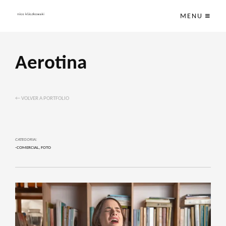
MENU
Aerotina
← VOLVER A PORTFOLIO
CATEGORIA:
-COMERCIAL
,
FOTO