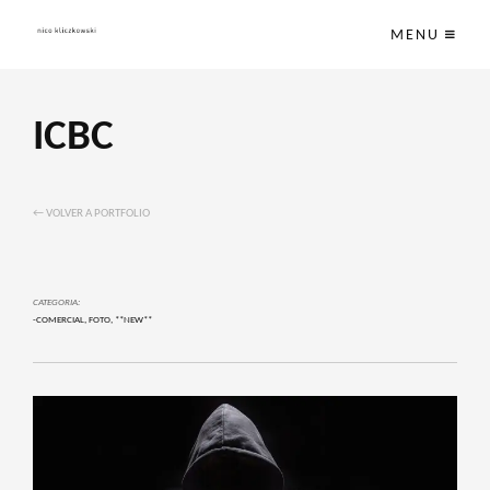
MENU
ICBC
← VOLVER A PORTFOLIO
CATEGORIA:
-COMERCIAL
,
FOTO
,
**NEW**