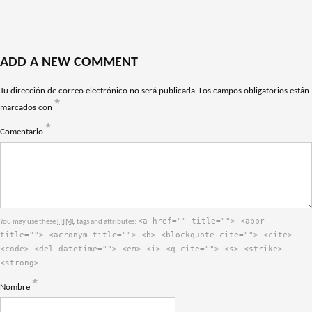
ADD A NEW COMMENT
Tu dirección de correo electrónico no será publicada.
Los campos obligatorios están
*
marcados con
*
Comentario
<a href="" title=""> <abbr
You may use these
HTML
tags and attributes:
title=""> <acronym title=""> <b> <blockquote cite=""> <cite>
<code> <del datetime=""> <em> <i> <q cite=""> <s> <strike>
<strong>
*
Nombre