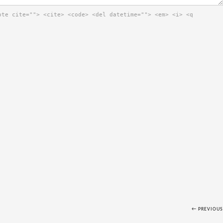
ote cite=""> <cite> <code> <del datetime=""> <em> <i> <q
← PREVIOUS