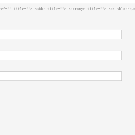
ref="" title=""> <abbr title=""> <acronym title=""> <b> <blockqu