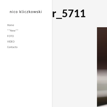
r_5711
Home
**New**
FOTO
VIDEO
Contacto