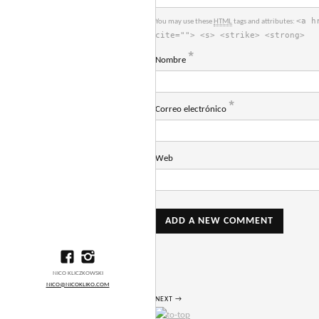
<a h
You may use these
HTML
tags and attributes:
cite=""> <s> <strike> <strong>
*
Nombre
*
Correo electrónico
Web
NICO KLICZKOWSKI
NICO@NICOKLIKO.COM
NEXT →